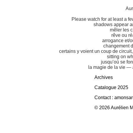
Aur
Please watch for at least a f
shadows appear an
mêler les c
rêve ou ré
arrogance et/o
changement de
certains y voient un coup de circuit
sitting on w
jusqu’où se fon
la magie de la vie —
Archives
Catalogue 2025
Contact :
amonsar
©
2026
Aurélien M